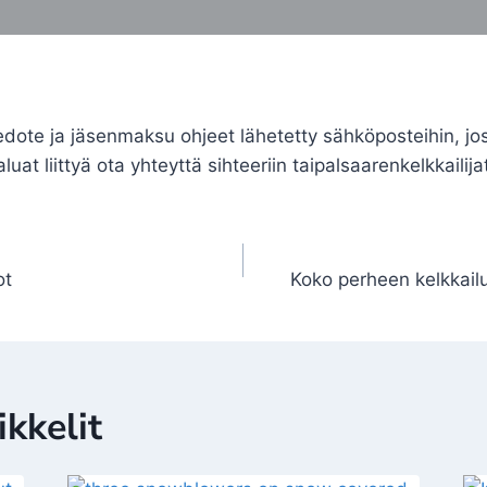
ote ja jäsenmaksu ohjeet lähetetty sähköposteihin, jos 
haluat liittyä ota yhteyttä sihteeriin taipalsaarenkelkkail
ot
Koko perheen kelkkai
kkelit