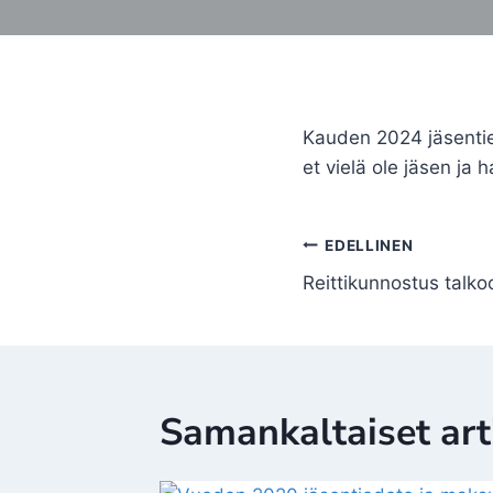
Kauden 2024 jäsentied
et vielä ole jäsen ja 
Artikkelien
EDELLINEN
selaus
Reittikunnostus talko
Samankaltaiset arti