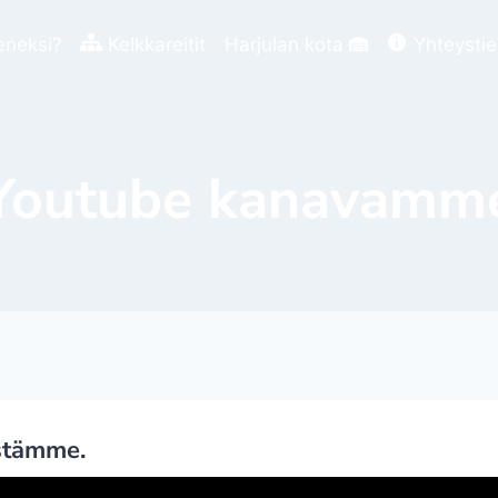
eneksi?
Kelkkareitit
Harjulan kota
Yhteysti
Youtube kanavamm
stämme.