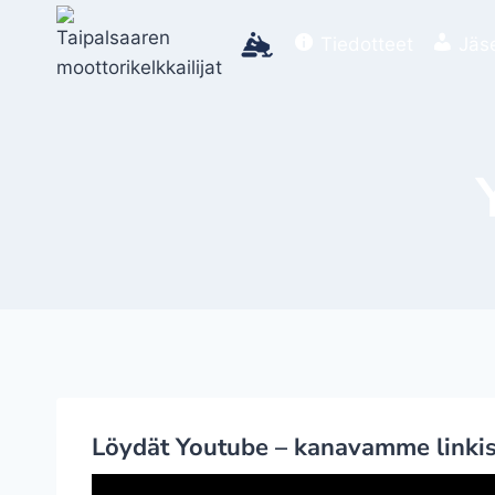
Siirry
sisältöön
Tiedotteet
Jäs
Löydät Youtube – kanavamme linki