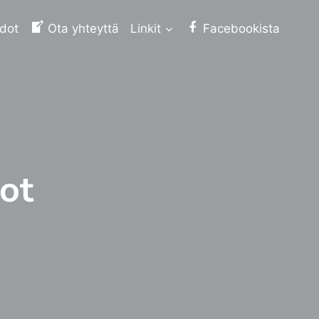
edot
Ota yhteyttä
Linkit
Facebookista
ot