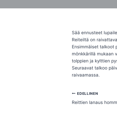
Sää ennusteet lupailee
Reiteiltä on raivattav
Ensimmäiset talkoot p
mönkkärillä mukaan vo
tolppien ja kylttien p
Seuraavat talkoo päivä
raivaamassa.
Artikkelien
EDELLINEN
selaus
Reittien lanaus homm