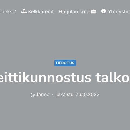
eneksi?
Kelkkareitit
Harjulan kota
Yhteysti
TIEDOTUS
eittikunnostus talko
@
Jarmo
julkaistu:
26.10.2023