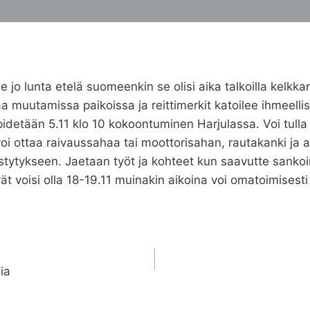
 jo lunta etelä suomeenkin se olisi aika talkoilla kelkkar
aa muutamissa paikoissa ja reittimerkit katoilee ihmeelli
idetään 5.11 klo 10 kokoontuminen Harjulassa. Voi tulla 
i ottaa raivaussahaa tai moottorisahan, rautakanki ja 
ystytykseen. Jaetaan työt ja kohteet kun saavutte sankoin
t voisi olla 18-19.11 muinakin aikoina voi omatoimisesti 
ia